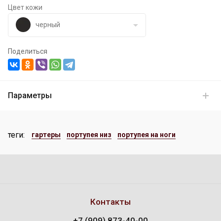
Цвет кожи
черный
Поделиться
Параметры
теги:
гартеры
портупея низ
портупея на ноги
Контакты
+7 (909) 873-40-00